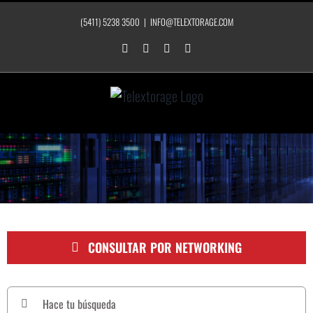
Saltar
(5411) 5238 3500
|
INFO@TELEXTORAGE.COM
al
contenido
LinkedIn
Instagram
Facebook
YouTube
CONSULTAR POR NETWORKING
Buscar: