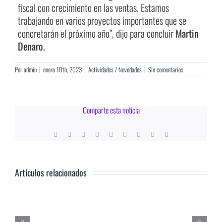
fiscal con crecimiento en las ventas. Estamos
trabajando en varios proyectos importantes que se
concretarán el próximo año”, dijo para concluir
Martin
Denaro.
Por
admin
|
enero 10th, 2023
|
Actividades / Novedades
|
Sin comentarios
Comparte esta noticia
Nutanix
Facebook
X
Reddit
LinkedIn
WhatsApp
Tumblr
Pinterest
Vk
Correo
X
electrónico
Tour
Buenos
Aires
2026
Artículos relacionados