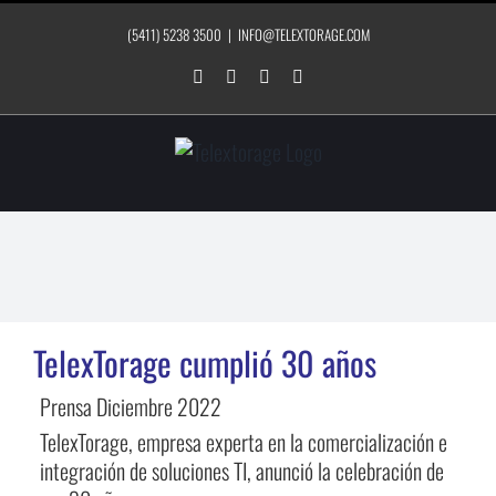
Saltar
(5411) 5238 3500
|
INFO@TELEXTORAGE.COM
al
contenido
LinkedIn
Instagram
Facebook
YouTube
TelexTorage cumplió 30 años
Prensa Diciembre 2022
TelexTorage, empresa experta en la comercialización e
integración de soluciones TI, anunció la celebración de